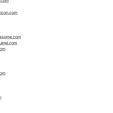
.com
ticon.com
esome.com
irrel.com
com
com
m