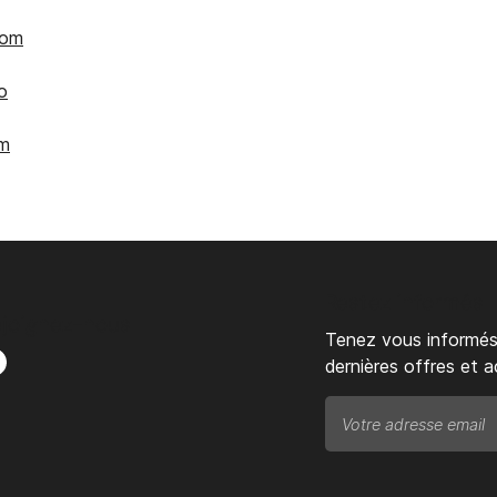
com
o
om
Restez informés
ejoignez-nous
Tenez vous informés
dernières offres et a