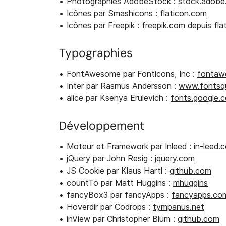
Photographies AdobeStock :
stock.adobe
Icônes par Smashicons :
flaticon.com
Icônes par Freepik :
freepik.com
depuis
fla
Typographies
FontAwesome par Fonticons, Inc :
fontaw
Inter par Rasmus Andersson :
www.fontsqu
alice par Ksenya Erulevich :
fonts.google.
Développement
Moteur et Framework par Inleed :
in-leed.
jQuery par John Resig :
jquery.com
JS Cookie par Klaus Hartl :
github.com
countTo par Matt Huggins :
mhuggins
fancyBox3 par fancyApps :
fancyapps.co
Hoverdir par Codrops :
tympanus.net
inView par Christopher Blum :
github.com