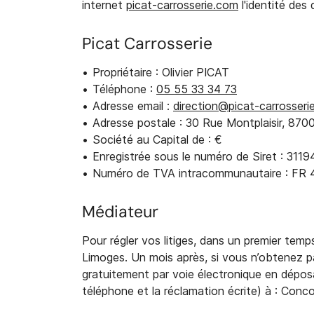
internet
picat-carrosserie.com
l'identité des 
Recopier le code ci-contre

Rafraîchir le captcha
Picat Carrosserie

Propriétaire : Olivier PICAT
En cochant cette case, vous consentez à recevoir nos propositions
commerciales à l'adresse email indiqué ci-dessus. Vous pouvez vous 
Téléphone :
05 55 33 34 73
à tout moment en utilisant
le formulaire de désinscription
.
Adresse email :
Adresse postale : 30 Rue Montplaisir, 87
Inscription
Société au Capital de : €
Enregistrée sous le numéro de Siret : 31
Numéro de TVA intracommunautaire : FR
Médiateur
Pour régler vos litiges, dans un premier tem
Limoges. Un mois après, si vous n’obtenez 
gratuitement par voie électronique en déposa
téléphone et la réclamation écrite) à : Conc