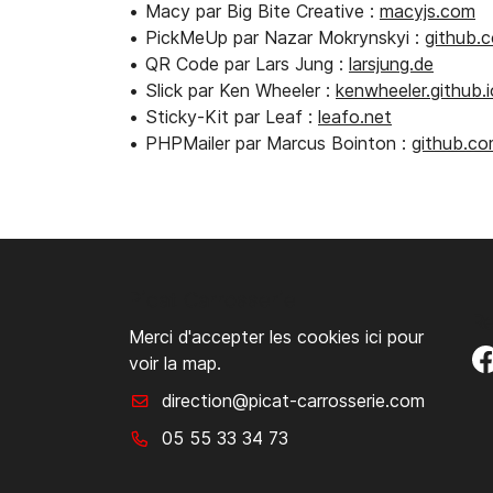
Macy par Big Bite Creative :
macyjs.com
PickMeUp par Nazar Mokrynskyi :
github.
QR Code par Lars Jung :
larsjung.de
Slick par Ken Wheeler :
kenwheeler.github.i
Sticky-Kit par Leaf :
leafo.net
PHPMailer par Marcus Bointon :
github.c
Picat Carrosserie
R
Merci d'accepter les cookies
ici
pour
voir la map.
05 55 33 34 73