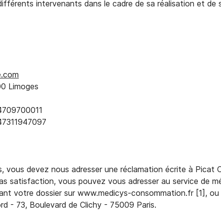
différents intervenants dans le cadre de sa réalisation et de s
désinscrire
000 Limoges
194709700011
 47311947097
ps, vous devez nous adresser une réclamation écrite à Picat 
pas satisfaction, vous pouvez vous adresser au service de 
nt votre dossier sur www.medicys-consommation.fr [1], ou par
ord - 73, Boulevard de Clichy - 75009 Paris.