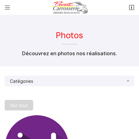


30 Rue Montplaisir
87000 Limoges
05 55 33 34 73
Photos
Découvrez en photos nos réalisations.
Catégories
Adresse email de réception

Voir tout
Recopier le code ci-contre

Une questio
Rafraîchir le captcha
