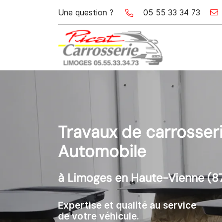
Une question ?
05 55 33 34 73
30 Rue Montplaisir
87000 Limoges
05 55 33 34 73
Travaux de carrosser
Automobile
à Limoges en Haute-Vienne (8
Adresse email de réception

Expertise et qualité au service
de votre véhicule.