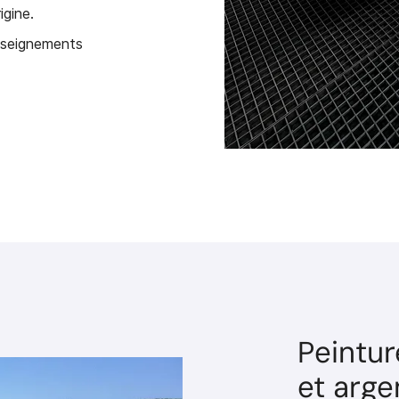
igine.
nseignements
Peintur
et arge