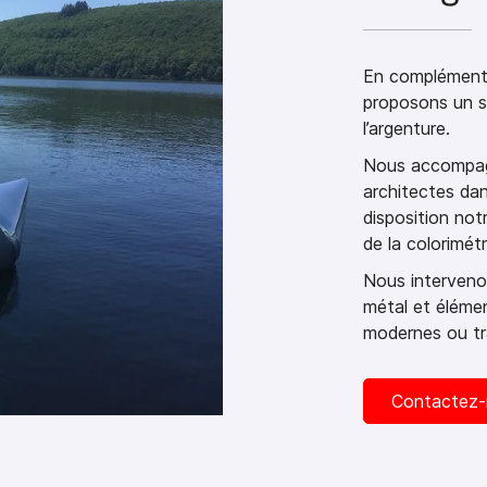
En complément 
proposons un se
l’argenture.
Nous accompagn
architectes dan
disposition not
de la colorimétr
Nous intervenon
métal et éléme
modernes ou tra
Contactez-