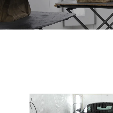
Recopier le code ci-contre

Rafraîchir le captcha

En cochant cette case, vous consentez à recevoir nos propositions
commerciales à l'adresse email indiqué ci-dessus. Vous pouvez vous 
à tout moment en utilisant
le formulaire de désinscription
.
Inscription