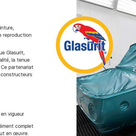
nture,
e reproduction
e Glasurit,
lité, la tenue
 Ce partenariat
 constructeurs
en vigueur
 élément complet
out en œuvre